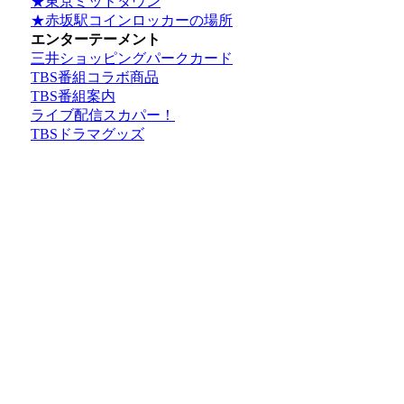
★東京ミッドタウン
★赤坂駅コインロッカーの場所
エンターテーメント
三井ショッピングパークカード
TBS番組コラボ商品
TBS番組案内
ライブ配信スカパー！
TBSドラマグッズ