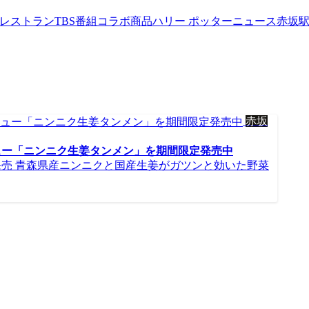
werレストラン
TBS番組コラボ商品
ハリー ポッターニュース
赤坂
赤坂
ュー「ニンニク生姜タンメン」を期間限定発売中
売 青森県産ニンニクと国産生姜がガツンと効いた野菜