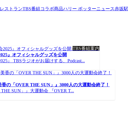
werレストラン
TBS番組コラボ商品
ハリー ポッターニュース
赤坂
TBS番組案内
025』オフィシャルグッズを公開
 TBSラジオがお届けする、Podcast...
香の「OVER THE SUN」』3000人の大運動会終了！
E SUN」』大運動会 『OVER T...