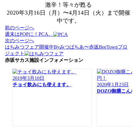
激辛！等々が甦る
2020年3月16日（月）〜4月14日（火）まで開催
中です。
投
前のページへ
稿
週末はPOPに！PCA。
ナ
次のページへ
ビ
はちみつフェア開催中Byみつばちあ〜赤坂BeeTownプロ
ゲ
ジェクト
ー
赤坂サカス施設インフォメーション
シ
ョ
2019年3月10日
ン
チョイ飲みにも使えます。
2020年1月23日
DOZO御膳こんな