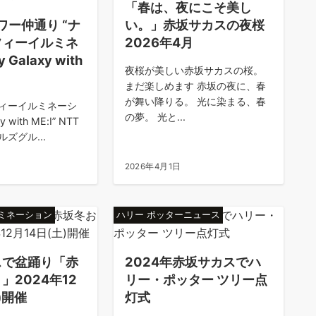
「春は、夜にこそ美し
ワー仲通り “ナ
い。」赤坂サカスの夜桜
フィーイルミネ
2026年4月
Galaxy with
夜桜が美しい赤坂サカスの桜。
まだ楽しめます 赤坂の夜に、春
が舞い降りる。 光に染まる、春
ィーイルミネーシ
の夢。 光と...
 with ME:I” NTT
ズグル...
日
2026年4月1日
ルミネーション
ハリー ポッターニュース
スで盆踊り「赤
2024年赤坂サカスでハ
」2024年12
リー・ポッター ツリー点
)開催
灯式