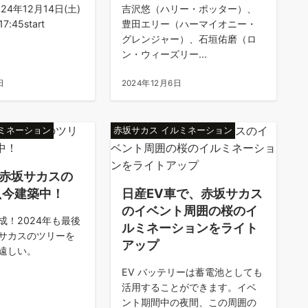
4年12月14日(土)
吉沢悠（ハリー・ポッター）、
17:45start
豊田エリー（ハーマイオニー・
グレンジャー）、石垣佑磨（ロ
ン・ウィーズリー...
日
2024年12月6日
ルミネーション
赤坂サカス イルミネーション
「赤坂サカスの
只今建築中！
日産EV車で、赤坂サカス
のイベント周囲の桜のイ
成！2024年も最後
ルミネーションをライト
サカスのツリーを
アップ
遠しい。
EV バッテリーは蓄電池としても
活用することができます。イベ
ント期間中の夜間、この周囲の