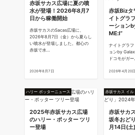
赤坂サカス広場に夏の噴
水が登場！2026年8月7
赤坂Bizタ
日から稼働開始
イトグラ
ーションby 
赤坂サカスのSacas広場に、
ME:I”
2026年8月7日（金）から夏らし
い噴水が登場しました。都心の
ナイトグラフ
赤坂で水...
ョンby Galaxy
ドコモがガール
2026年8月7日
2026年4月20
ハリー ポッターニュース
赤坂サカス イ
2025年赤坂サカス広場
赤坂サカ
のハリー・ポッター ツリ
坂冬おどり
ー登場
月14日(土