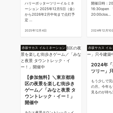
ハリーポッターツリーイルミネ
開催日時：202
ーション 2025年12月5日（金）
16:30open 
から2026年2月中旬まで点灯予
20:00clos...
定 ...
2025年12月4日
2024年12月10
赤坂サカス イルミネーション
赤坂サカス イ
2024年
ツリー」
【参加無料】＼東京都港
もう少しで完
区の夜景を楽しむ街歩き
の月。今年も
ゲーム／「みなと夜景 タ
見るのが待ち
ウントレック・イー！」
開催中
みなと夜景タウントレック・イ