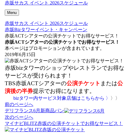
赤坂サカス イベント 2026スケジュール
Menu
赤坂サカス イベント 2026スケジュール
赤坂Bizタワーイベント・キャンペーン
赤坂ACTシアターの公演チケットでお得なサービス！
赤坂ACTシアターの公演チケットでお得なサービス！
本ページはプロモーションが含まれています。
2019年6月15日
赤坂bizタワーのショップやレストランでお得な
サービスが受けられます！
TBS赤坂ACTシアターの
公演チケット
または
公
演後の半券
提示でお得になります。
〉
〉
bizタワー内サービス対象店舗はこちらから 〉
投
前のページへ
稿
デリフランス6月新商品パン
ナ
次のページへ
ビ
マイナビBLITZ赤坂の公演チケットでお得なサービス！
ゲ