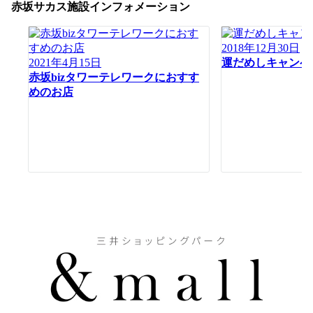
ー
赤坂サカス施設インフォメーション
シ
ョ
2018年12月30日
ン
2021年4月15日
運だめしキャンペ
赤坂bizタワーテレワークにおすす
めのお店