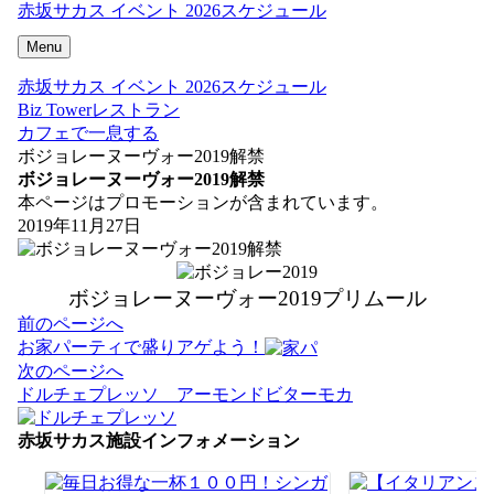
赤坂サカス イベント 2026スケジュール
Menu
赤坂サカス イベント 2026スケジュール
Biz Towerレストラン
カフェで一息する
ボジョレーヌーヴォー2019解禁
ボジョレーヌーヴォー2019解禁
本ページはプロモーションが含まれています。
2019年11月27日
ボジョレーヌーヴォー2019プリムール
投
前のページへ
稿
お家パーティで盛りアゲよう！
ナ
次のページへ
ビ
ドルチェプレッソ アーモンドビターモカ
ゲ
ー
赤坂サカス施設インフォメーション
シ
ョ