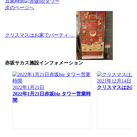
ナ
営業時間
ビ
次のページへ
ゲ
ー
シ
ョ
クリスマスはお家でパーティ−。
ン
赤坂サカス施設インフォメーション
2021年12月14日
2022年1月21日
クリスマスはお家
2022年1月21日赤坂biz タワー営業時
間