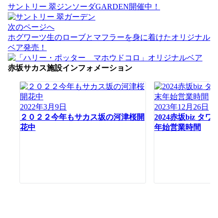
稿
サントリー 翠ジンソーダGARDEN開催中！
ナ
ビ
次のページへ
ゲ
ホグワーツ生のローブとマフラーを身に着けたオリジナル
ー
ベア発売！
シ
ョ
赤坂サカス施設インフォメーション
ン
2022年3月9日
2023年12月26日
２０２２今年もサカス坂の河津桜開
2024赤坂biz 
花中
年始営業時間