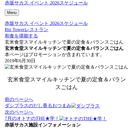
赤坂サカス イベント 2026スケジュール
Menu
赤坂サカス イベント 2026スケジュール
Biz Towerレストラン
和食を堪能する
玄米食堂スマイルキッチンで夏の定食＆バランスごはん
玄米食堂スマイルキッチンで夏の定食＆バランスごはん
本ページはプロモーションが含まれています。
2019年6月30日
玄米食堂スマイルキッチンで夏の定食＆バラン
スごはん
投
前のページへ
稿
ダシプラスのだし香るおつまみ
ナ
次のページへ
ビ
7月のオトナのTHE★学！
ゲ
赤坂サカス施設インフォメーション
ー