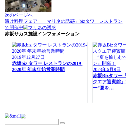
シ
ョ
次のページへ
ン
漬け料理フェアー「マリネの誘惑」bizタワーレストラン
で開催中
赤坂サカス施設インフォメーション
2019年12月27日
赤坂biz タワー レストランの2019-
2020年 年末年始営業時間
2023年6月8日
赤坂Bizタワー「
クエア迎賓館」で
ー”夏を…