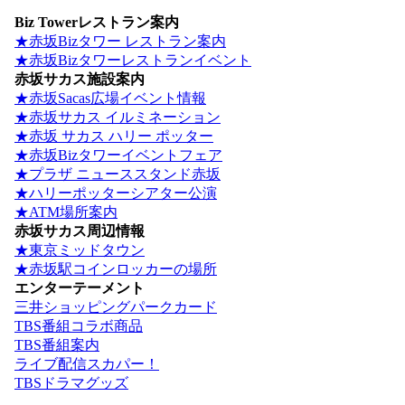
Biz Towerレストラン案内
★赤坂Bizタワー レストラン案内
★赤坂Bizタワーレストランイベント
赤坂サカス施設案内
★赤坂Sacas広場イベント情報
★赤坂サカス イルミネーション
★赤坂 サカス ハリー ポッター
★赤坂Bizタワーイベントフェア
★プラザ ニューススタンド赤坂
★ハリーポッターシアター公演
★ATM場所案内
赤坂サカス周辺情報
★東京ミッドタウン
★赤坂駅コインロッカーの場所
エンターテーメント
三井ショッピングパークカード
TBS番組コラボ商品
TBS番組案内
ライブ配信スカパー！
TBSドラマグッズ