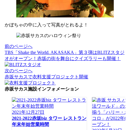
かぼちゃの中に入って写真がとれるよ！
投
前のページへ
稿
TBS「Shake the World. AKASAKA」第３弾はBLITZスタジ
ナ
オがオープン！赤坂の街を舞台にクイズラリーも開催！
ビ
ゲ
次のページへ
ー
赤坂サカスで衣料支援プロジェクト開催
シ
ョ
赤坂サカス施設インフォメーション
ン
2021年12月27日
2021-2022赤坂biz タワー レストラン
年末年始営業時間