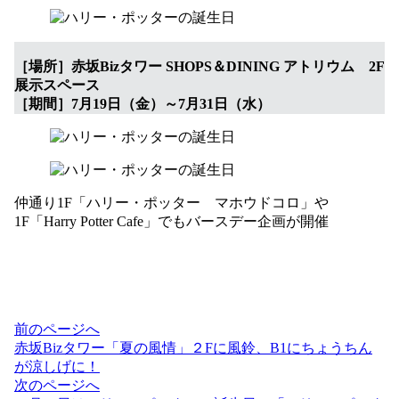
［場所］赤坂Bizタワー SHOPS＆DINING アトリウム 2F
展示スペース
［期間］7月19日（金）～7月31日（水）
仲通り1F「ハリー・ポッター マホウドコロ」や
1F「Harry Potter Cafe」でもバースデー企画が開催
投
前のページへ
稿
赤坂Bizタワー「夏の風情」２Fに風鈴、B1にちょうちん
ナ
が涼しげに！
ビ
次のページへ