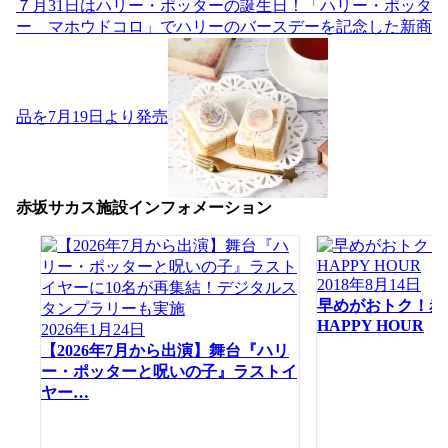
ゲ
７月31日はハリー・ポッターの誕生日！「ハリー・ポッタ
ー
ー マホウドコロ」でハリーのバースデーを記念した新商
シ
ョ
ン
品を7月19日より発売
赤坂サカス施設インフォメーション
2018年8月14日
早めがおトク！赤坂
HAPPY HOUR
2026年1月24日
【2026年7月から出演】舞台『ハリ
ー・ポッターと呪いの子』ラストイ
ヤー…