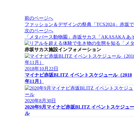
投
前のページへ
稿
ファッション＆デザインの祭典「TCS2024」赤坂
ナ
次のページへ
ビ
「メタバース動物園」赤坂サカス「AKASAKA 
ゲ
ー
赤坂サカス施設インフォメーション
シ
ョ
ン
2018年10月22日
マイナビ赤坂BLITZ イベントスケジュール（2018
年11月）
2020年8月30日
2020年9月マイナビ赤坂BLITZ イベントスケジュ
ル