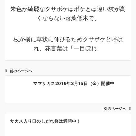
朱色が綺麗なクサボケはボケとは違い枝が高
くならない落葉低木で、
枝が横に草状に伸びるためクサボケと呼ば
れ、花言葉は「一目ぼれ」
前のページへ
投
ママサカス2019年3月15日（金）開催中
稿
ナ
ビ
ゲ
次のページへ
ー
サカス入り口のしだれ桜は満開中！
シ
ョ