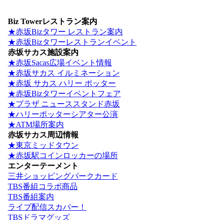
Biz Towerレストラン案内
★赤坂Bizタワー レストラン案内
★赤坂Bizタワーレストランイベント
赤坂サカス施設案内
★赤坂Sacas広場イベント情報
★赤坂サカス イルミネーション
★赤坂 サカス ハリー ポッター
★赤坂Bizタワーイベントフェア
★プラザ ニューススタンド赤坂
★ハリーポッターシアター公演
★ATM場所案内
赤坂サカス周辺情報
★東京ミッドタウン
★赤坂駅コインロッカーの場所
エンターテーメント
三井ショッピングパークカード
TBS番組コラボ商品
TBS番組案内
ライブ配信スカパー！
TBSドラマグッズ