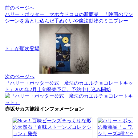
投
前のページへ
稿
ハリー・ポッター マホウドコロの新商品 「映画のワン
ナ
シーンを落とし込んだ手ぬぐいや魔法動物のミニプレー
ビ
ゲ
ー
シ
ト」が順次登場
ョ
ン
次のページへ
『ハリー・ポッター公式 魔法のカエルチョコレートキッ
ト』2025年2月上旬発売予定。予約申し込み開始
赤坂サカス施設インフォメーション