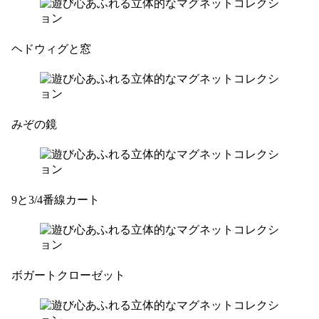
ヘドウィグと窓
みぞの鏡
9と3/4番線カート
ボガートクローゼット