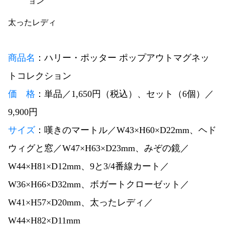
太ったレディ
商品名
：ハリー・ポッター ポップアウトマグネッ
トコレクション
価
格
：単品／1,650円（税込）、セット（6個）／
9,900円
サイズ
：嘆きのマートル／W43×H60×D22mm、ヘド
ウィグと窓／W47×H63×D23mm、みぞの鏡／
W44×H81×D12mm、9と3/4番線カート／
W36×H66×D32mm、ボガートクローゼット／
W41×H57×D20mm、太ったレディ／
W44×H82×D11mm