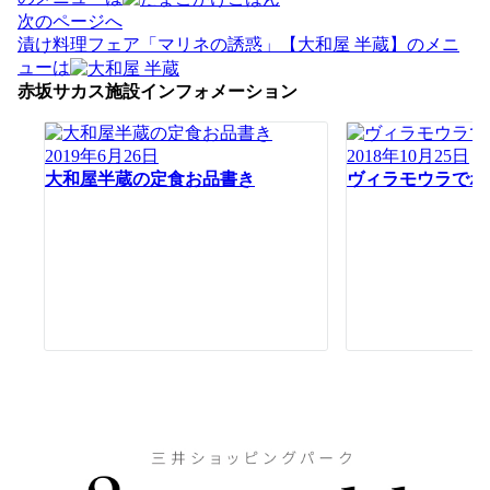
ビ
次のページへ
ゲ
漬け料理フェア「マリネの誘惑」【大和屋 半蔵】のメニ
ー
ューは
シ
赤坂サカス施設インフォメーション
ョ
ン
2019年6月26日
2018年10月25日
大和屋半蔵の定食お品書き
ヴィラモウラでポ