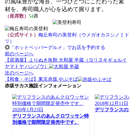
の風味豊かな海苔、一つひとつにこだわった素
材を、寿司職人が心を込めて握ります。
（座席数）
54
席
（公式サイト）
梅丘寿司の美登利（ウメガオカスシノミド
リ）
◎
「ホットペッパーグルメ」でお店を予約する
投
前のページへ
稿
【居酒屋】よりぬき魚類 大和屋 半蔵（ヨリヌキギョルイ
ナ
ヤマトヤ ハンゾウ）
ビ
次のページへ
ゲ
【和食・そば】東京赤坂 やぶそば
ー
赤坂サカス施設インフォメーション
シ
ョ
2018年12月11日
ン
2020年1月23日
デリフランスの1
デリフランスのあんクロワッサン特
別価格で期間限定発売中です。