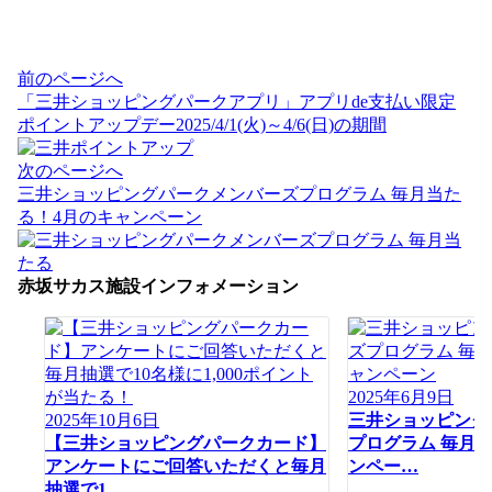
投
前のページへ
稿
「三井ショッピングパークアプリ」アプリde支払い限定
ナ
ポイントアップデー2025/4/1(火)～4/6(日)の期間
ビ
ゲ
次のページへ
ー
三井ショッピングパークメンバーズプログラム 毎月当た
シ
る！4月のキャンペーン
ョ
ン
赤坂サカス施設インフォメーション
2025年6月9日
2025年10月6日
三井ショッピング
【三井ショッピングパークカード】
プログラム 毎月
アンケートにご回答いただくと毎月
ンペー…
抽選で1…