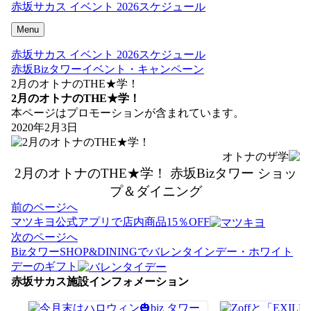
赤坂サカス イベント 2026スケジュール
Menu
赤坂サカス イベント 2026スケジュール
赤坂Bizタワーイベント・キャンペーン
2月のオトナのTHE★学！
2月のオトナのTHE★学！
本ページはプロモーションが含まれています。
2020年2月3日
2月のオトナのTHE★学！ 赤坂Bizタワー ショッ
プ＆ダイニング
投
前のページへ
稿
マツキヨ公式アプリで店内商品15％OFF
ナ
次のページへ
ビ
BizタワーSHOP&DININGでバレンタインデー・ホワイト
ゲ
デーのギフト
ー
赤坂サカス施設インフォメーション
シ
ョ