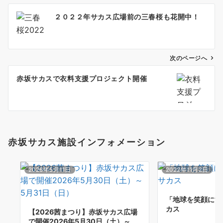
投
２０２２年サカス広場前の三春桜も花開中！
稿
ナ
ビ
ゲ
次のページへ
ー
赤坂サカスで衣料支援プロジェクト開催
シ
ョ
ン
赤坂サカス施設インフォメーション
2026年5月11日
2022年11月2日
「地球を笑顔にす
カス
【2026茜まつり】赤坂サカス広場
で開催2026年5月30日（土）～