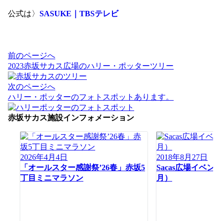
公式は〉
SASUKE｜TBSテレビ
投
前のページへ
稿
2023赤坂サカス広場のハリー・ポッターツリー
ナ
ビ
次のページへ
ゲ
ハリー・ポッターのフォトスポットあります。
ー
シ
赤坂サカス施設インフォメーション
ョ
ン
2026年4月4日
2018年8月27日
「オールスター感謝祭’26春」赤坂5
Sacas広場イベント
丁目ミニマラソン
月）