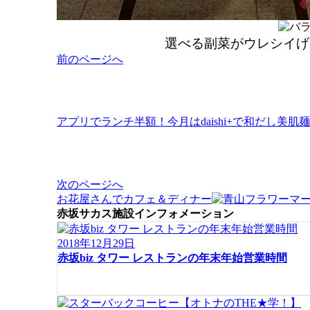
選べる副菜がウレシイげ
投
前のページへ
稿
ナ
ビ
ゲ
アプリでランチ半額！今月はdaishi+で和だし美肌麺
ー
シ
ョ
ン
次のページへ
お花屋さんでカフェ＆ディナー
赤坂サカス施設インフォメーション
2018年12月29日
赤坂biz タワー レストランの年末年始営業時間