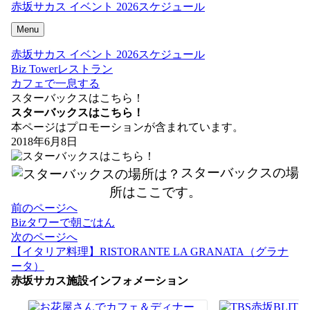
赤坂サカス イベント 2026スケジュール
Menu
赤坂サカス イベント 2026スケジュール
Biz Towerレストラン
カフェで一息する
スターバックスはこちら！
スターバックスはこちら！
本ページはプロモーションが含まれています。
2018年6月8日
スターバックスの場
所はここです。
投
前のページへ
稿
Bizタワーで朝ごはん
ナ
次のページへ
ビ
【イタリア料理】RISTORANTE LA GRANATA（グラナ
ゲ
ータ）
ー
赤坂サカス施設インフォメーション
シ
ョ