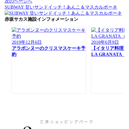
ビ
次のページへ
ゲ
SUBWAY 甘いサンドイッチ！あんこ＆マスカルポーネ
ー
シ
赤坂サカス施設インフォメーション
ョ
ン
2019年12月6日
2018年6月9日
アラボンヌーのクリスマスケーキ予
【イタリア料理】R
約
LA GRANATA