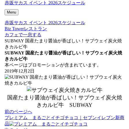
赤坂サカス イベント 2026スケジュール
Menu
赤坂サカス イベント 2026スケジュール
Biz Towerレストラン
カフェで一息する
SUBWAY 国産たまり醤油が香ばしい！サブウェイ炭火焼
きカルビ牛
SUBWAY 国産たまり醤油が香ばしい！サブウェイ炭火焼
きカルビ牛
本ページはプロモーションが含まれています。
2019年12月2日
国産たまり醤油が香ばしい！サブウェイ炭火焼
きカルビ牛 SUBWAY
投
前のページへ
稿
プレミアム まるごとイチゴチョコ｜セブンイレブン新商
ナ
品