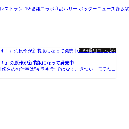
werレストラン
TBS番組コラボ商品
ハリー ポッターニュース
赤坂
TBS番組コラボ商
す！』の原作が新装版になって発売中
修医のお仕事は”キラキラ”ではなく、きつい、モテな...