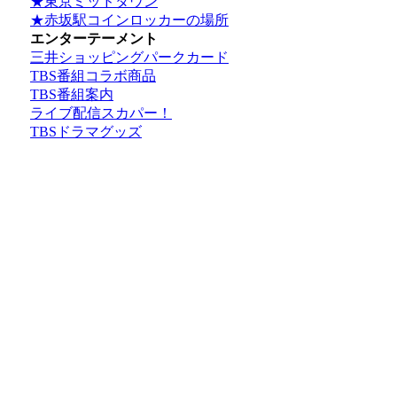
★東京ミッドタウン
★赤坂駅コインロッカーの場所
エンターテーメント
三井ショッピングパークカード
TBS番組コラボ商品
TBS番組案内
ライブ配信スカパー！
TBSドラマグッズ