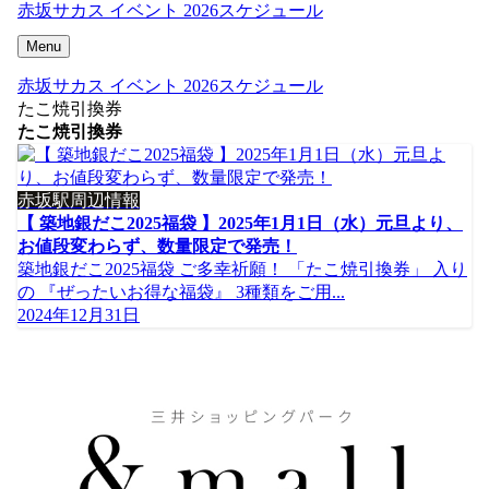
赤坂サカス イベント 2026スケジュール
Menu
赤坂サカス イベント 2026スケジュール
たこ焼引換券
たこ焼引換券
赤坂駅周辺情報
【 築地銀だこ2025福袋 】2025年1月1日（水）元旦より、
お値段変わらず、数量限定で発売！
築地銀だこ2025福袋 ご多幸祈願！ 「たこ焼引換券」 入り
の 『ぜったいお得な福袋』 3種類をご用...
2024年12月31日