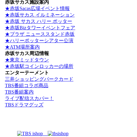
赤坂サカス施設案内
★赤坂Sacas広場イベント情報
★赤坂サカス イルミネーション
★赤坂 サカス ハリー ポッター
★赤坂Bizタワーイベントフェア
★プラザ ニューススタンド赤坂
★ハリーポッターシアター公演
★ATM場所案内
赤坂サカス周辺情報
★東京ミッドタウン
★赤坂駅コインロッカーの場所
エンターテーメント
三井ショッピングパークカード
TBS番組コラボ商品
TBS番組案内
ライブ配信スカパー！
TBSドラマグッズ