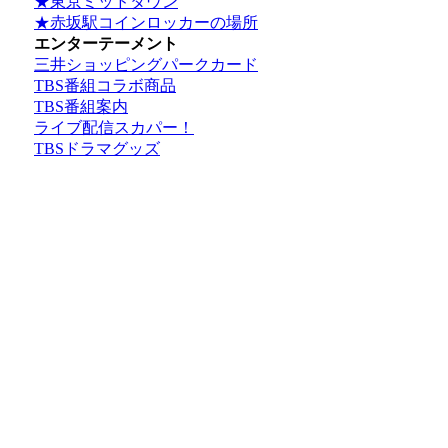
★東京ミッドタウン
★赤坂駅コインロッカーの場所
エンターテーメント
三井ショッピングパークカード
TBS番組コラボ商品
TBS番組案内
ライブ配信スカパー！
TBSドラマグッズ