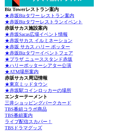
Biz Towerレストラン案内
★赤坂Bizタワー レストラン案内
★赤坂Bizタワーレストランイベント
赤坂サカス施設案内
★赤坂Sacas広場イベント情報
★赤坂サカス イルミネーション
★赤坂 サカス ハリー ポッター
★赤坂Bizタワーイベントフェア
★プラザ ニューススタンド赤坂
★ハリーポッターシアター公演
★ATM場所案内
赤坂サカス周辺情報
★東京ミッドタウン
★赤坂駅コインロッカーの場所
エンターテーメント
三井ショッピングパークカード
TBS番組コラボ商品
TBS番組案内
ライブ配信スカパー！
TBSドラマグッズ