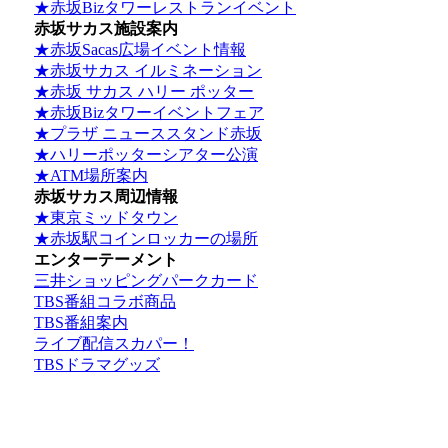
★赤坂Bizタワーレストランイベント
赤坂サカス施設案内
★赤坂Sacas広場イベント情報
★赤坂サカス イルミネーション
★赤坂 サカス ハリー ポッター
★赤坂Bizタワーイベントフェア
★プラザ ニューススタンド赤坂
★ハリーポッターシアター公演
★ATM場所案内
赤坂サカス周辺情報
★東京ミッドタウン
★赤坂駅コインロッカーの場所
エンターテーメント
三井ショッピングパークカード
TBS番組コラボ商品
TBS番組案内
ライブ配信スカパー！
TBSドラマグッズ