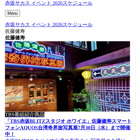
赤坂サカス イベント 2026スケジュール
Menu
赤坂サカス イベント 2026スケジュール
佐藤健寿
佐藤健寿
TBS番組紹介商品
「TBS赤坂BLITZスタジオ ホワイエ」佐藤健寿スマート
フォンAQUOS台湾奇界旅写真展7月30日（水）まで開催
中！