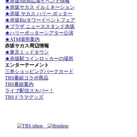
★赤坂Sacas広場イベント情報
★赤坂サカス イルミネーション
★赤坂 サカス ハリー ポッター
★赤坂Bizタワーイベントフェア
★プラザ ニューススタンド赤坂
★ハリーポッターシアター公演
★ATM場所案内
赤坂サカス周辺情報
★東京ミッドタウン
★赤坂駅コインロッカーの場所
エンターテーメント
三井ショッピングパークカード
TBS番組コラボ商品
TBS番組案内
ライブ配信スカパー！
TBSドラマグッズ