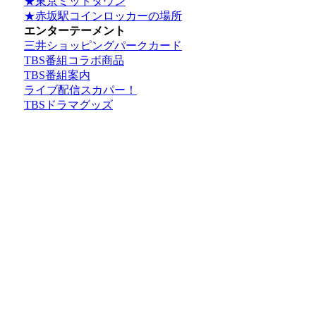
★東京ミッドタウン
★赤坂駅コインロッカーの場所
エンターテーメント
三井ショッピングパークカード
TBS番組コラボ商品
TBS番組案内
ライブ配信スカパー！
TBSドラマグッズ