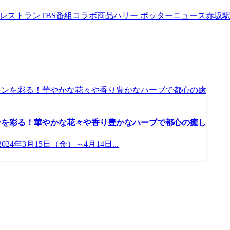
werレストラン
TBS番組コラボ商品
ハリー ポッターニュース
赤坂
ンを彩る！華やかな花々や香り豊かなハーブで都心の癒し
024年3月15日（金）～4月14日...