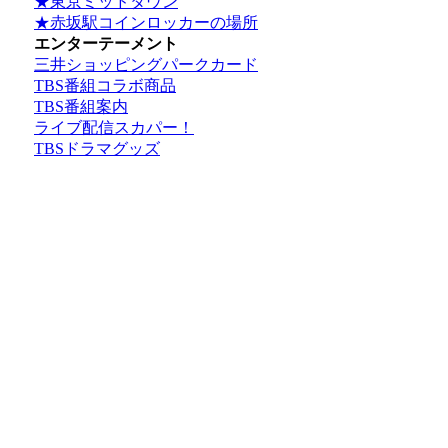
★東京ミッドタウン
★赤坂駅コインロッカーの場所
エンターテーメント
三井ショッピングパークカード
TBS番組コラボ商品
TBS番組案内
ライブ配信スカパー！
TBSドラマグッズ