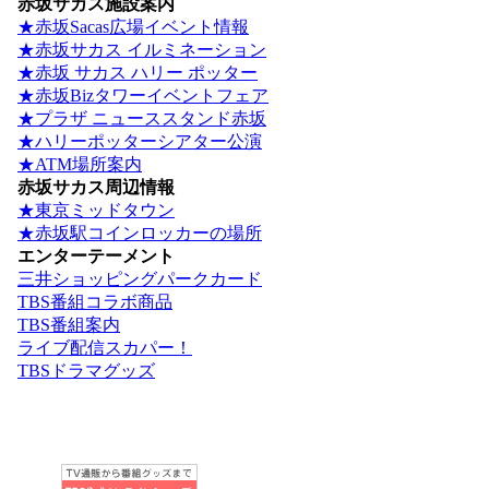
赤坂サカス施設案内
★赤坂Sacas広場イベント情報
★赤坂サカス イルミネーション
★赤坂 サカス ハリー ポッター
★赤坂Bizタワーイベントフェア
★プラザ ニューススタンド赤坂
★ハリーポッターシアター公演
★ATM場所案内
赤坂サカス周辺情報
★東京ミッドタウン
★赤坂駅コインロッカーの場所
エンターテーメント
三井ショッピングパークカード
TBS番組コラボ商品
TBS番組案内
ライブ配信スカパー！
TBSドラマグッズ