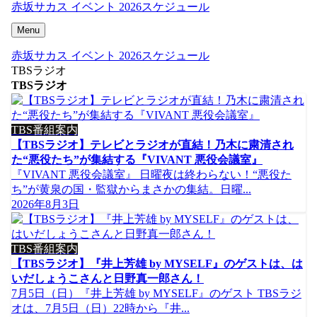
赤坂サカス イベント 2026スケジュール
Menu
赤坂サカス イベント 2026スケジュール
TBSラジオ
TBSラジオ
TBS番組案内
【TBSラジオ】テレビとラジオが直結！乃木に粛清され
た“悪役たち”が集結する『VIVANT 悪役会議室』
『VIVANT 悪役会議室』 日曜夜は終わらない！“悪役た
ち”が黄泉の国・監獄からまさかの集結。日曜...
2026年8月3日
TBS番組案内
【TBSラジオ】『井上芳雄 by MYSELF』のゲストは、は
いだしょうこさんと日野真一郎さん！
7月5日（日）『井上芳雄 by MYSELF』のゲスト TBSラジ
オは、7月5日（日）22時から『井...