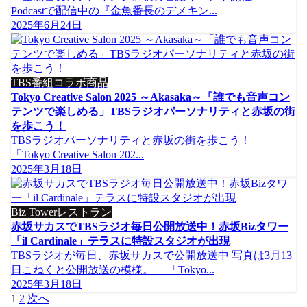
Podcastで配信中の『金魚番長のデメキン...
2025年6月24日
TBS番組コラボ商品
Tokyo Creative Salon 2025 ～Akasaka～「誰でも音声コン
テンツで楽しめる」TBSラジオパーソナリティと赤坂の街
を歩こう！
TBSラジオパーソナリティと赤坂の街を歩こう！
「Tokyo Creative Salon 202...
2025年3月18日
Biz Towerレストラン
赤坂サカスでTBSラジオ毎日公開放送中！赤坂Bizタワー
「il Cardinale」テラスに特設スタジオが出現
TBSラジオが毎日、赤坂サカスで公開放送中 写真は3月13
日こねくと公開放送の模様。 「Tokyo...
2025年3月18日
投
1
2
次へ