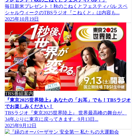
毎日新米プレゼント！秋のこねくとフェスティバル スペ
シャルウィークのTBSラジオ『こねくと』は内容も...
2025年10月19日
TBS番組案内
『東京2025世界陸上』あなたの「お耳」でも！TBSラジオ
でお楽しみください！
TBSラジオ『東京2025世界陸上』 世界最高峰の舞台が、
34年ぶりに東京に戻ってきます。9月13日...
2025年9月12日