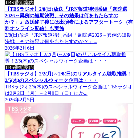
TBS番組案内
【TBSラジオ】2/8(日)放送『JRN報道特別番組「衆院選
2026～異例の短期決戦、その結果は何をもたらすの
か？」』放送終了後には出演者によるアフタートーク（有
料オンライン配信）も実施
2/8(日)放送『JRN報道特別番組「衆院選2026～異例の短期
決戦、その結果は何をもたらすのか？」...
2026年2月6日
TBS番組案内
【TBSラジオ】2/2(月)～2/8(日)のリアルタイム聴取推奨！
2/5(木)のスペシャルウィーク企画は・・・
TBSラジオ2/5(木)のスペシャルウィーク企画は TBSラジオ
は2月2日（月）～2月8日（日）にか...
2026年2月5日