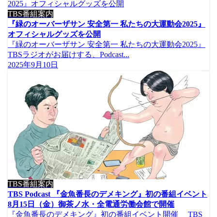
TBS番組案内
『緑のオーバーザサン 安全第一 私たちの大運動会2025』
オフィシャルグッズを公開
『緑のオーバーザサン 安全第一 私たちの大運動会2025』
TBSラジオがお届けする、Podcast...
2025年9月10日
TBS番組案内
TBS Podcast 『金魚番長のデメキング』初の番組イベント
8月15日（金）御茶ノ水・全電通労働会館で開催
『金魚番長のデメキング』初の番組イベント開催 TBS