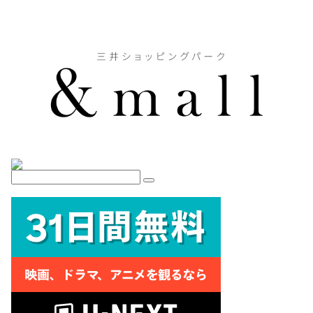
稿
の
ペ
ー
ジ
送
り