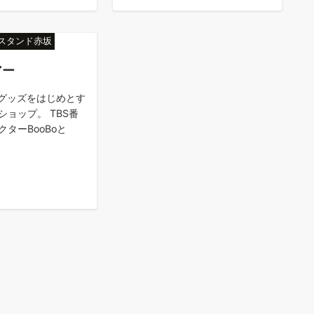
ススタンド赤坂
アー
連グッズをはじめとす
ショップ。 TBS番
ターBooBoと