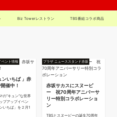
ト
Biz Towerレストラン
TBS番組コラボ商品
イベント情報
プラザ ニューススタンド赤坂
ュンいちば 」赤
で開催中！
赤坂サカスにスヌーピ
ー 祝70周年アニバーサ
マの“キュン“な世界
リー特別コラボレーショ
ップアップイベン
ン
ンいちば」を２月1
TBSとスヌーピーの誕生70周年