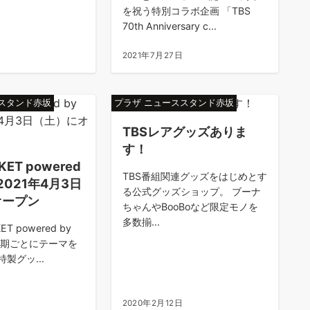
を祝う特別コラボ企画 「TBS
70th Anniversary c...
日
2021年7月27日
ススタンド赤坂
プラザ ニューススタンド赤坂
TBSレアグッズありま
す！
KET powered
TBS番組関連グッズをはじめとす
が2021年4月3日
る公式グッズショップ。 ブーナ
オープン
ちゃんやBooBoなど限定モノを
多数揃...
T powered by
 時期ごとにテーマを
製グッ...
2020年2月12日