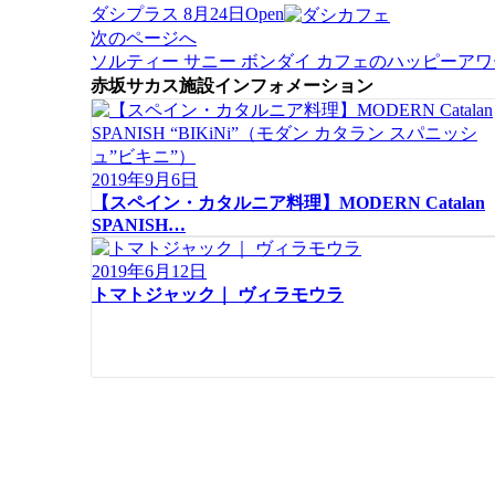
稿
ダシプラス 8月24日Open
ナ
次のページへ
ビ
ソルティー サニー ボンダイ カフェのハッピーアワ
ゲ
赤坂サカス施設インフォメーション
ー
シ
ョ
ン
2019年9月6日
【スペイン・カタルニア料理】MODERN Catalan
SPANISH…
2019年6月12日
トマトジャック｜ ヴィラモウラ