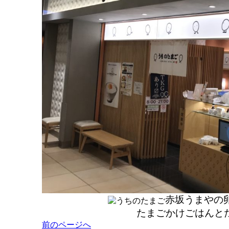
赤坂うまやの
たまごかけごはんと
投
前のページへ