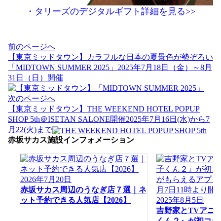
・タリーズのデジタルギフト詳細を見る>>
投
前のページへ
稿
【東京ミッドタウン】カラフルな日本の夏景色が勢ぞろい
ナ
「MIDTOWN SUMMER 2025」2025年7月18日（金）～8月
ビ
31日（日）開催
ゲ
ー
次のページへ
シ
【東京ミッドタウン】THE WEEKEND HOTEL POPUP
ョ
SHOP 5th＠ISETAN SALONE開催2025年7月16日(水)から7
ン
月22(火)まで
赤坂サカス施設インフォメーション
2026年7月20日
赤坂サカス周辺のうなぎ店７選｜ネ
ット予約できる人気店【2026】
2025年8月5日
吉野家とTVアニ
くん２』が初コラ