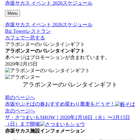
赤坂サカス イベント 2026スケジュール
Menu
赤坂サカス イベント 2026スケジュール
Biz Towerレストラン
カフェで一息する
アラボンヌーのバレンタインギフト
アラボンヌーのバレンタインギフト
本ページはプロモーションが含まれています。
2020年2月15日
アラボンヌーのバレンタインギフト
投
前のページへ
稿
赤坂やぶそばの春おすすめ変わり蕎麦をどうぞ！
ナ
次のページへ
ビ
ザ・さつまいもSHOW！2020年2月18日（火）〜3月15日
ゲ
（日）まで開催
ー
赤坂サカス施設インフォメーション
シ