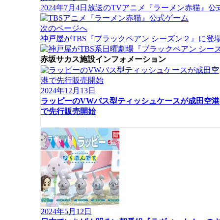
稿
2024年7月4日放送のTVアニメ『ラーメン赤猫』公式ゲー
ナ
ビ
次のページへ
ゲ
神戸屋がTBS『ブラックペアン シーズン２』に登
ー
シ
赤坂サカス施設インフォメーション
ョ
ン
2024年12月13日
ラッピーのVWバス型ティッシュケースが成田空港
で先行販売開始
2024年5月12日