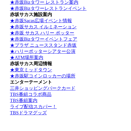
★赤坂Bizタワー レストラン案内
★赤坂Bizタワーレストランイベント
赤坂サカス施設案内
★赤坂Sacas広場イベント情報
★赤坂サカス イルミネーション
★赤坂 サカス ハリー ポッター
★赤坂Bizタワーイベントフェア
★プラザ ニューススタンド赤坂
★ハリーポッターシアター公演
★ATM場所案内
赤坂サカス周辺情報
★東京ミッドタウン
★赤坂駅コインロッカーの場所
エンターテーメント
三井ショッピングパークカード
TBS番組コラボ商品
TBS番組案内
ライブ配信スカパー！
TBSドラマグッズ