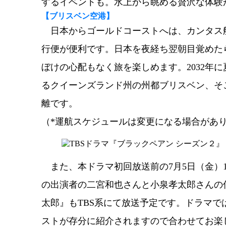
するイベントも。水上から眺める贅沢な体験
【
ブリスベン空港
】
日本からゴールドコーストへは、カンタス航
行便が便利です。日本を夜経ち翌朝目覚めた
ぼけの心配もなく旅を楽しめます。2032年
るクイーンズランド州の州都ブリスベン、そ
離です。
（*運航スケジュールは変更になる場合があ
また、本ドラマ初回放送前の7月5日（金）1
の出演者の二宮和也さんと小泉孝太郎さんの
太郎』もTBS系にて放送予定です。ドラマ
ストが存分に紹介されますので合わせてお楽