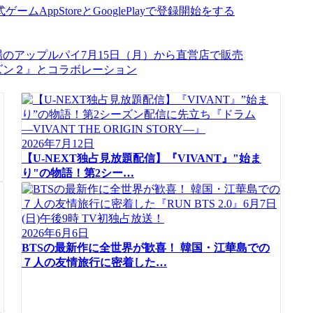
ムAppStoreとGooglePlayで登録開始をする
場のアップルパイ7月15日（月）から直営店で販売
2026年7月12日
【U-NEXT独占見放題配信】『VIVANT』"始ま
り"の物語！第2シー…
2026年6月6日
BTSの最新作に全世界が歓喜！ 韓国・江華島での
７人の友情旅行に密着した…