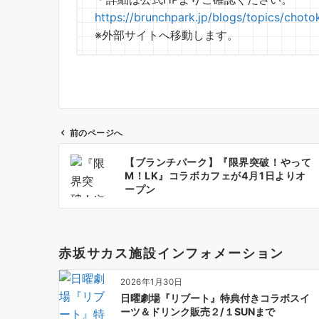
https://brunchpark.jp/blogs/topics/chot
※外部サイトへ移動します。
前のページへ
投
【ブランチパーク】『限界突破！やって
稿
M！LK』コラボカフェが4月1日よりオ
ナ
ープン
ビ
ゲ
ー
赤坂サカス施設インフォメーション
シ
ョ
2026年1月30日
ン
日曜劇場『リブート』特典付きコラボスイ
ーツ＆ドリンク販売２/１SUNまで