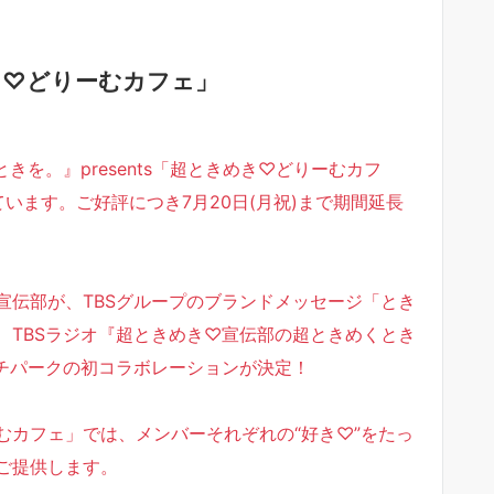
き♡どりーむカフェ」
きを。』presents「超ときめき♡どりーむカフ
ています。ご好評につき7月20日(月祝)まで期間延長
宣伝部が、TBSグループのブランドメッセージ「とき
、TBSラジオ『超ときめき♡宣伝部の超ときめくとき
ランチパークの初コラボレーションが決定！
むカフェ」では、メンバーそれぞれの“好き♡”をたっ
ご提供します。