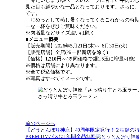
冷たいしょうゆベースのスープに⽢⾟い⽜⾁のし
⾒た⽬も鮮やかな一品となっております。さらに、
です。
じめっとして蒸し暑くなってくるこれからの時期
ーな一杯をぜひご賞味ください。
※肉増量などサイズ違いは除く
■メニュー概要
【販売期間】2026年5月21日(木)～ 6月30日(火)
【販売店舗】全店(※一部新店を除く)
【価格】
1,210円～
(※同価格で麺1.5玉に増量可能)
※価格は店舗により異なります。
※全て税込価格です。
※写真はすべてイメージです。
さっ晴り牛とろ玉ラーメン
投
前のページへ
稿
【どうとんぼり神座】40周年限定発行！２種類の特
ナ
PREMIUMパスは1年間全品無料