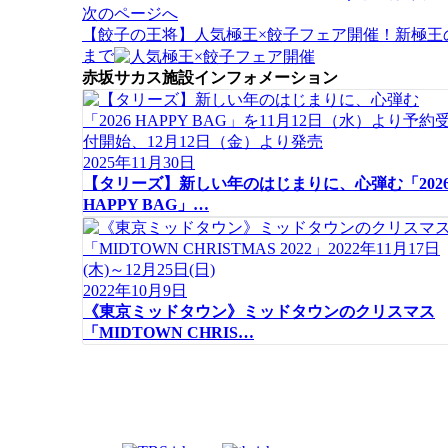
ビ
次のページへ
ゲ
【餃子の王将】人気極王×餃子フェア開催！新極王
ー
まで
シ
赤坂サカス施設インフォメーション
ョ
ン
2025年11月30日
【タリーズ】新しい年のはじまりに、心弾む「202
HAPPY BAG」…
2022年10月9日
《東京ミッドタウン》ミッドタウンのクリスマス
「MIDTOWN CHRIS…