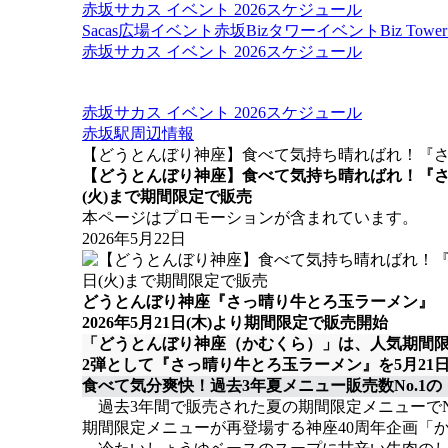
赤坂サカス イベント 2026スケジュール
Sacas広場イベント
赤坂Bizタワーイベント
Biz To
赤坂サカス イベント 2026スケジュール
赤坂サカス イベント 2026スケジュール
赤坂駅周辺情報
【どうとんぼり神座】食べて気持ち晴ればれ！『さっ晴
【どうとんぼり神座】食べて気持ち晴ればれ！『さっ
(火)まで期間限定で販売
本ページはプロモーションが含まれています。
2026年5月22日
どうとんぼり神座『さっ晴り牛とろ玉ラーメン』
2026年5月21日(木)より期間限定で販売開始
「どうとんぼり神座（かむくら）」は、人気期間限
2弾として『さっ晴り牛とろ玉ラーメン』を5月21日
食べて気分爽快！過去3年夏メニュー販売数No.1
過去3年間で販売された夏の期間限定メニューでN
期間限定メニューが再登場する神座40周年企画「