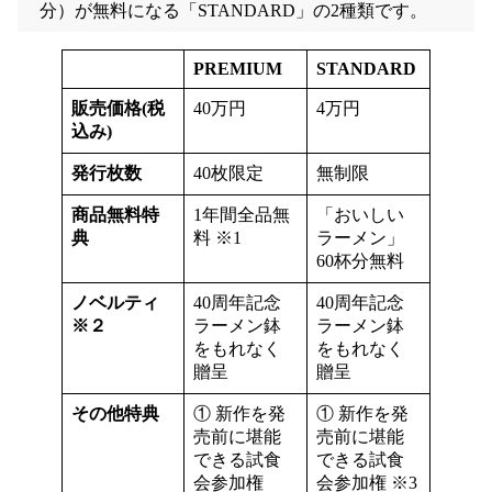
分）が無料になる「STANDARD」の2種類です。
PREMIUM
STANDARD
販売価格(税
40万円
4万円
込み)
発行枚数
40枚限定
無制限
商品無料特
1年間全品無
「おいしい
典
料 ※1
ラーメン」
60杯分無料
ノベルティ
40周年記念
40周年記念
※２
ラーメン鉢
ラーメン鉢
をもれなく
をもれなく
贈呈
贈呈
その他特典
① 新作を発
① 新作を発
売前に堪能
売前に堪能
できる試食
できる試食
会参加権
会参加権 ※3