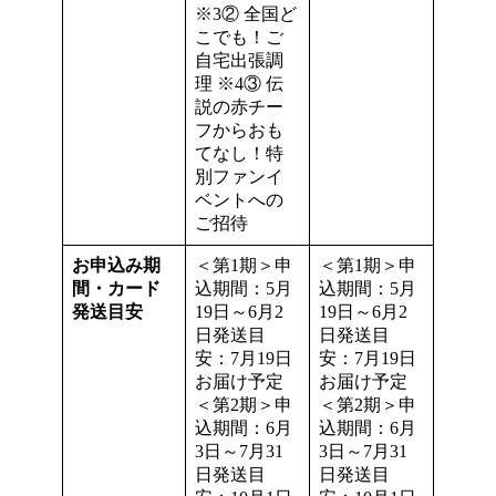
※3② 全国ど
こでも！ご
自宅出張調
理 ※4③ 伝
説の赤チー
フからおも
てなし！特
別ファンイ
ベントへの
ご招待
お申込み期
＜第1期＞申
＜第1期＞申
間・
カード
込期間：5月
込期間：5月
発送目安
19日～6月2
19日～6月2
日発送目
日発送目
安：7月19日
安：7月19日
お届け予定
お届け予定
＜第2期＞申
＜第2期＞申
込期間：6月
込期間：6月
3日～7月31
3日～7月31
日発送目
日発送目