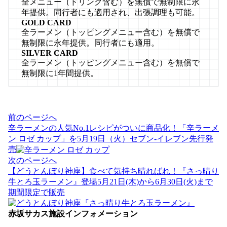
全メニュー（ドリンク含む）を無償で無制限に永
年提供。同行者にも適用され、出張調理も可能。
GOLD CARD
全ラーメン（トッピングメニュー含む）を無償で
無制限に永年提供。同行者にも適用。
SILVER CARD
全ラーメン（トッピングメニュー含む）を無償で
無制限に1年間提供。
投
前のページへ
稿
辛ラーメンの人気No.1レシピがついに商品化！「辛ラーメ
ナ
ン ロゼ カップ」を5月19日（火）セブン-イレブン先行発
ビ
売
ゲ
次のページへ
ー
【どうとんぼり神座】食べて気持ち晴ればれ！『さっ晴り
シ
牛とろ玉ラーメン』登場5月21日(木)から6月30日(火)まで
ョ
期間限定で販売
ン
赤坂サカス施設インフォメーション