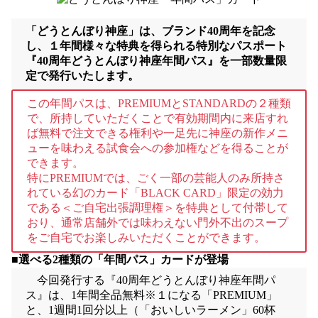
「どうとんぼり神座」は、ブランド40周年を記念
し、１年間様々な特典を得られる特別なパスポート
『40周年どうとんぼり神座年間パス』を一部数量限
定で発行いたします。
この年間パスは、PREMIUMとSTANDARDの２種類
で、所持していただくことで有効期間内に来店すれ
ば無料で注文できる権利や一足先に神座の新作メニ
ューを味わえる試食会への参加権などを得ることが
できます。
特にPREMIUMでは、ごく一部の芸能人のみ所持さ
れている幻のカード「BLACK CARD」限定の効力
である＜ご自宅出張調理権＞を特典として付帯して
おり、通常店舗外では味わえない門外不出のスープ
をご自宅でお楽しみいただくことができます。
■選べる2種類の「年間パス」カードが登場
今回発行する『40周年どうとんぼり神座年間パ
ス』は、1年間全品無料※１になる「PREMIUM」
と、1週間1回分以上（「おいしいラーメン」60杯