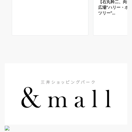
【石丸幹二、向井
広場"ハリー・ポ
ツリー"…