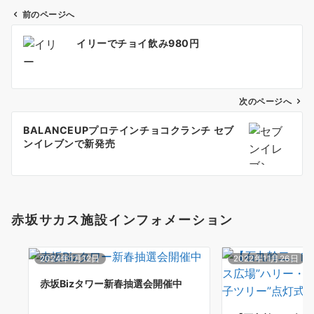
前のページへ
投
イリーでチョイ飲み980円
稿
ナ
ビ
ゲ
次のページへ
ー
BALANCEUPプロテインチョコクランチ セブ
シ
ンイレブンで新発売
ョ
ン
赤坂サカス施設インフォメーション
2024年1月12日
2022年11月26日
赤坂Bizタワー新春抽選会開催中