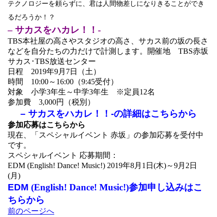
テクノロジーを頼らずに、君は人間物差しに
なりきることができ
るだろうか！？
– サカスをハカレ！！-
TBS本社屋の高さやスタジオの高さ、サカス前の坂の長さ
などを自分たちの力だけで計測します。開催地 TBS赤坂
サカス･TBS放送センター
日程 2019年9月7日（土）
時間 10:00～16:00（9:45受付）
対象 小学3年生～中学3年生 ※定員12名
参加費 3,000円（税別）
– サカスをハカレ！！-の
詳細はこちらから
参加応募はこちらから
現在、「スペシャルイベント 赤坂」の参加応募を受付中
です。
スペシャルイベント 応募期間：
EDM (English! Dance! Music!) 2019年8月1日(木)～9月2日
(月)
EDM
(English! Dance! Music!)参加申し込みはこ
ちらから
投
前のページへ