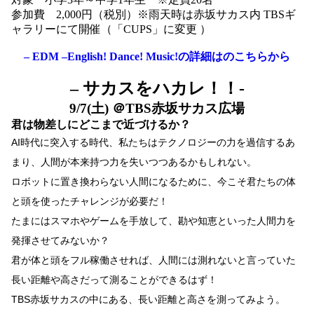
参加費 2,000円（税別）※雨天時は赤坂サカス内 TBSギ
ャラリーにて開催（「CUPS」に変更 ）
– EDM –English! Dance! Music!の詳細はのこちらから
– サカスをハカレ！！-
9/7(土) ＠TBS赤坂サカス広場
君は物差しにどこまで近づけるか？
AI時代に突入する時代、私たちは
テクノロジーの力を過信するあ
まり、
人間が本来持つ力を
失いつつあるかもしれない。
ロボットに置き換わらない人間になるために、今こそ君たちの体
と頭を使った
チャレンジが必要だ！
たまにはスマホやゲームを手放して、
勘や知恵といった人間力を
発揮させてみないか？
君が体と頭をフル稼働させれば、
人間には測れないと言っていた
長い距離や高さだって
測ることができるはず！
TBS赤坂サカスの中にある、
長い距離と高さを測ってみよう。