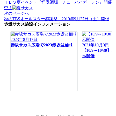
稿
ＴＢＳ夏イベント『怪獣酒場㏌チューハイガーデン』開催
ナ
中！
ビ
次のページへ
ゲ
秋のTBSオールスター感謝祭 2019年9月27日（土）開催
ー
赤坂サカス施設インフォメーション
シ
ョ
2023年8月17日
ン
赤坂サカス広場で2023赤坂盆踊り
2021年10月9日
【10/9～10/30
示開催