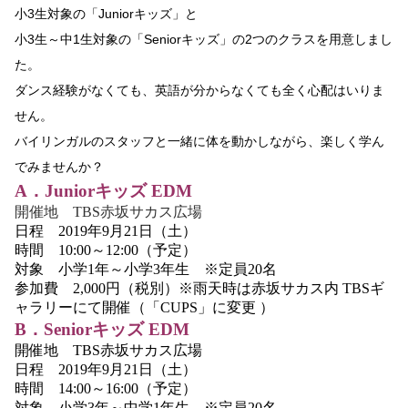
小3生対象の「Juniorキッズ」と
小3生～中1生対象の「Seniorキッズ」の
2つのクラスを用意しまし
た。
ダンス経験がなくても、英語が分からなくても
全く心配はいりま
せん。
バイリンガルのスタッフと一緒に
体を動かしながら、楽しく学ん
でみませんか？
A．Juniorキッズ EDM
開催地 TBS赤坂サカス広場
日程 2019年9月21日（土）
時間 10:00～12:00（予定）
対象 小学1年～小学3年生 ※定員20名
参加費 2,000円（税別）※雨天時は赤坂サカス内 TBSギ
ャラリーにて開催（「CUPS」に変更 ）
B．Seniorキッズ EDM
開催地 TBS赤坂サカス広場
日程 2019年9月21日（土）
時間 14:00～16:00（予定）
対象 小学3年～中学1年生 ※定員20名