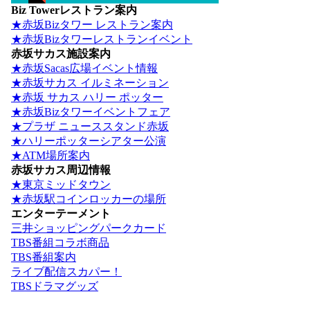
Biz Towerレストラン案内
★赤坂Bizタワー レストラン案内
★赤坂Bizタワーレストランイベント
赤坂サカス施設案内
★赤坂Sacas広場イベント情報
★赤坂サカス イルミネーション
★赤坂 サカス ハリー ポッター
★赤坂Bizタワーイベントフェア
★プラザ ニューススタンド赤坂
★ハリーポッターシアター公演
★ATM場所案内
赤坂サカス周辺情報
★東京ミッドタウン
★赤坂駅コインロッカーの場所
エンターテーメント
三井ショッピングパークカード
TBS番組コラボ商品
TBS番組案内
ライブ配信スカパー！
TBSドラマグッズ