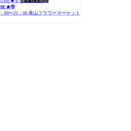
花サカス日記
HE★学
：00〜21：00 青山フラワーマーケット