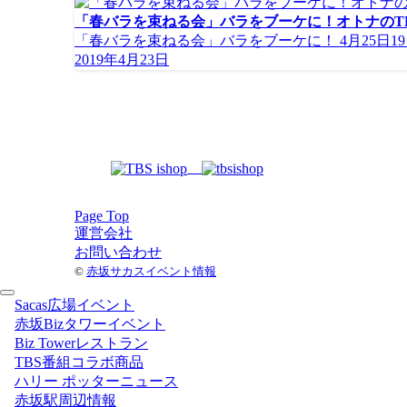
「春バラを束ねる会」バラをブーケに！オトナのT
「春バラを束ねる会」バラをブーケに！ 4月25日19
2019年4月23日
Page Top
運営会社
お問い合わせ
©
赤坂サカスイベント情報
Sacas広場イベント
赤坂Bizタワーイベント
Biz Towerレストラン
TBS番組コラボ商品
ハリー ポッターニュース
赤坂駅周辺情報