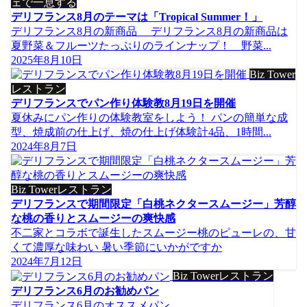
ェで一息する
デリフランス8月のテーマは「Tropical Summer！」
デリフランス8月の新商品 デリフランス8月の新商品は
夏野菜＆フルーツたっぷりのラインナップ！ 野菜...
2025年8月10日
Biz Tower
レストラン
デリフランスでパン作り体験教8月19日を開催
夏休みにパン作りの体験教室をしよう！ パンの簡単な成
型、焼成前の仕上げ、焼の仕上げ体験計4品、1時間...
2024年8月7日
Biz Towerレストラン
デリフランスで期間限定「白桃ネクタースムージー」芳醇
な桃の香りとスムージーの爽快感
不二家とコラボで誕生したスムージー桃のピューレの、甘
くて濃厚な味わい 暑い季節にいかがですか
2024年7月12日
Biz Towerレストラン
デリフランス6月のお勧めパン
デリフランス6月のオススメパン