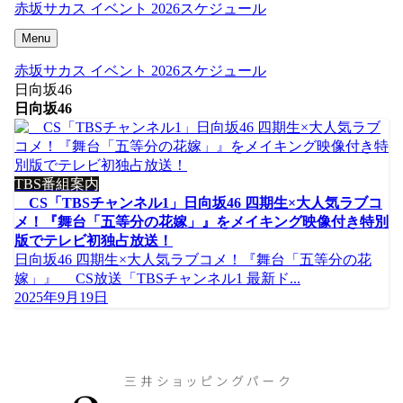
赤坂サカス イベント 2026スケジュール
Menu
赤坂サカス イベント 2026スケジュール
日向坂46
日向坂46
TBS番組案内
CS「TBSチャンネル1」日向坂46 四期生×大人気ラブコ
メ！『舞台「五等分の花嫁」』をメイキング映像付き特別
版でテレビ初独占放送！
日向坂46 四期生×大人気ラブコメ！『舞台「五等分の花
嫁」』 CS放送「TBSチャンネル1 最新ド...
2025年9月19日