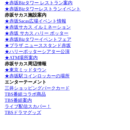
★赤坂Bizタワー レストラン案内
★赤坂Bizタワーレストランイベント
赤坂サカス施設案内
★赤坂Sacas広場イベント情報
★赤坂サカス イルミネーション
★赤坂 サカス ハリー ポッター
★赤坂Bizタワーイベントフェア
★プラザ ニューススタンド赤坂
★ハリーポッターシアター公演
★ATM場所案内
赤坂サカス周辺情報
★東京ミッドタウン
★赤坂駅コインロッカーの場所
エンターテーメント
三井ショッピングパークカード
TBS番組コラボ商品
TBS番組案内
ライブ配信スカパー！
TBSドラマグッズ