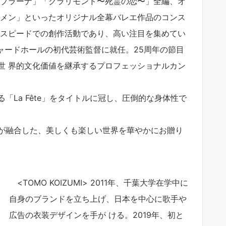
ナ・ブラーナ」「クラリモンド〜死霊の恋〜」全編、オ
ルメン」といったオリジナル全幕バレエ作品のコンス
とスピードでの創作活動であり、高い注目を集めてい
 ーチャードホールの初代芸術監督に就任。25周年の節目
世 界的文化価値を継承するプロフェッショナルカン
。
La Fête」をタイトルに冠し、圧倒的な身体性で
が融合した、美しくも楽しい世界を華やかにお贈り
<TOMO KOIZUMI> 2011年、千葉大学在学中に
自身のブランドを立ち上げ、日本を中心に歌手や
広告の衣装デザインを手が ける。2019年、初と