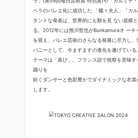
ラ」(第59回毎日芸術賞 特別賞)や「カルミ
ペラのバレエ化に成功した 「蝶々夫人」「カ
タントな発表は、世界的にも類を見 ない規模
る。2012年には熊川哲也がBunkamuraオ
を迎え、バレエ芸術のさらなる発展に尽力し、
パニーとして、今ますますの進化を遂げている
テーマは「喜び」。フランス語で祝祭を意味する「
踊りを
紡ぐダンサーと色彩豊かでダイナミックな衣裳
します。