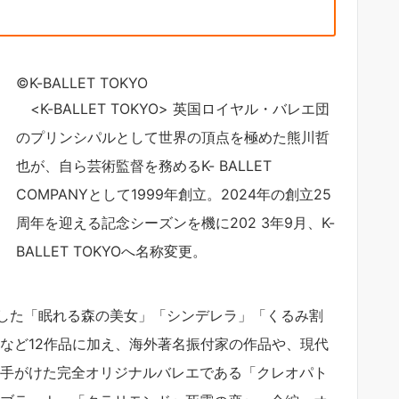
©K-BALLET TOKYO
<K-BALLET TOKYO> 英国ロイヤル・バレエ団
のプリンシパルとして世界の頂点を極めた熊川哲
也が、自ら芸術監督を務めるK- BALLET
COMPANYとして1999年創立。2024年の創立25
周年を迎える記念シーズンを機に202 3年9月、K-
BALLET TOKYOへ名称変更。
した「眠れる森の美女」「シンデレラ」「くるみ割
など12作品に加え、海外著名振付家の作品や、現代
ら手がけた完全オリジナルバレエである「クレオパト